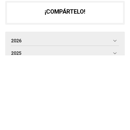
¡COMPÁRTELO!
2026
2025
2024
Financiado por la Unión Europea - NextGenerationEU. Sin
embargo, los puntos de vista y las opiniones expresadas son